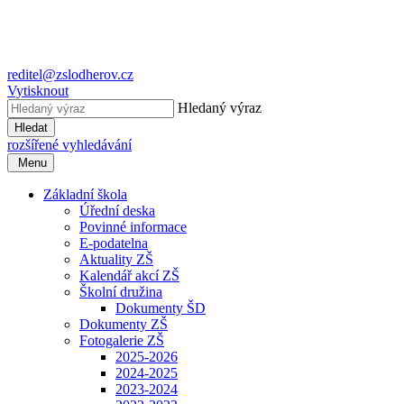
reditel@zslodherov.cz
Vytisknout
Hledaný výraz
Hledat
rozšířené vyhledávání
Menu
Základní škola
Úřední deska
Povinné informace
E-podatelna
Aktuality ZŠ
Kalendář akcí ZŠ
Školní družina
Dokumenty ŠD
Dokumenty ZŠ
Fotogalerie ZŠ
2025-2026
2024-2025
2023-2024