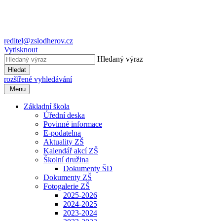
reditel@zslodherov.cz
Vytisknout
Hledaný výraz
Hledat
rozšířené vyhledávání
Menu
Základní škola
Úřední deska
Povinné informace
E-podatelna
Aktuality ZŠ
Kalendář akcí ZŠ
Školní družina
Dokumenty ŠD
Dokumenty ZŠ
Fotogalerie ZŠ
2025-2026
2024-2025
2023-2024