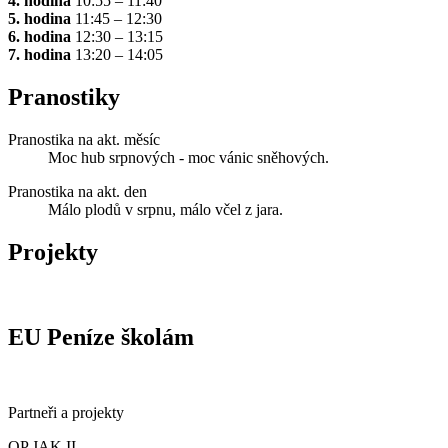
4. hodina
10:55 – 11:40
5. hodina
11:45 – 12:30
6. hodina
12:30 – 13:15
7. hodina
13:20 – 14:05
Pranostiky
Pranostika na akt. měsíc
Moc hub srpnových - moc vánic sněhových.
Pranostika na akt. den
Málo plodů v srpnu, málo včel z jara.
Projekty
EU Peníze školám
Partneři a projekty
OP JAK II