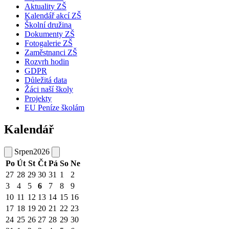
Aktuality ZŠ
Kalendář akcí ZŠ
Školní družina
Dokumenty ZŠ
Fotogalerie ZŠ
Zaměstnanci ZŠ
Rozvrh hodin
GDPR
Důležitá data
Žáci naší školy
Projekty
EU Peníze školám
Kalendář
Srpen
2026
Po
Út
St
Čt
Pá
So
Ne
27
28
29
30
31
1
2
3
4
5
6
7
8
9
10
11
12
13
14
15
16
17
18
19
20
21
22
23
24
25
26
27
28
29
30