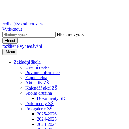
reditel@zslodherov.cz
Vytisknout
Hledaný výraz
Hledat
rozšířené vyhledávání
Menu
Základní škola
Úřední deska
Povinné informace
E-podatelna
Aktuality ZŠ
Kalendář akcí ZŠ
Školní družina
Dokumenty ŠD
Dokumenty ZŠ
Fotogalerie ZŠ
2025-2026
2024-2025
2023-2024