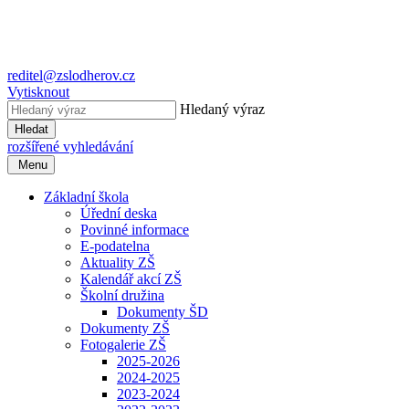
reditel@zslodherov.cz
Vytisknout
Hledaný výraz
Hledat
rozšířené vyhledávání
Menu
Základní škola
Úřední deska
Povinné informace
E-podatelna
Aktuality ZŠ
Kalendář akcí ZŠ
Školní družina
Dokumenty ŠD
Dokumenty ZŠ
Fotogalerie ZŠ
2025-2026
2024-2025
2023-2024