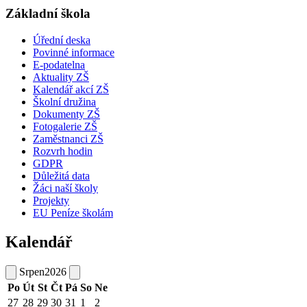
Základní škola
Úřední deska
Povinné informace
E-podatelna
Aktuality ZŠ
Kalendář akcí ZŠ
Školní družina
Dokumenty ZŠ
Fotogalerie ZŠ
Zaměstnanci ZŠ
Rozvrh hodin
GDPR
Důležitá data
Žáci naší školy
Projekty
EU Peníze školám
Kalendář
Srpen
2026
Po
Út
St
Čt
Pá
So
Ne
27
28
29
30
31
1
2