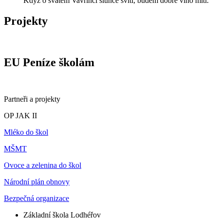
Když o svatém Vavřinci slunce svítí, budem dobré víno míti.
Projekty
EU Peníze školám
Partneři a projekty
OP JAK II
Mléko do škol
MŠMT
Ovoce a zelenina do škol
Národní plán obnovy
Bezpečná organizace
Základní škola Lodhéřov