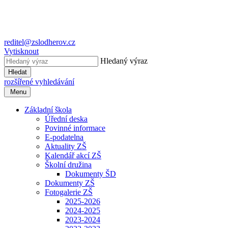
reditel@zslodherov.cz
Vytisknout
Hledaný výraz
Hledat
rozšířené vyhledávání
Menu
Základní škola
Úřední deska
Povinné informace
E-podatelna
Aktuality ZŠ
Kalendář akcí ZŠ
Školní družina
Dokumenty ŠD
Dokumenty ZŠ
Fotogalerie ZŠ
2025-2026
2024-2025
2023-2024