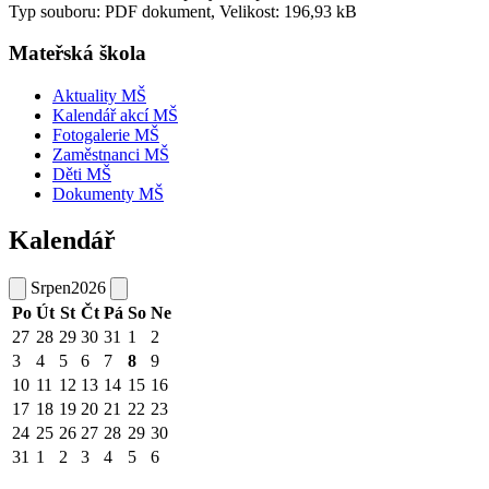
Typ souboru: PDF dokument, Velikost: 196,93 kB
Mateřská škola
Aktuality MŠ
Kalendář akcí MŠ
Fotogalerie MŠ
Zaměstnanci MŠ
Děti MŠ
Dokumenty MŠ
Kalendář
Srpen
2026
Po
Út
St
Čt
Pá
So
Ne
27
28
29
30
31
1
2
3
4
5
6
7
8
9
10
11
12
13
14
15
16
17
18
19
20
21
22
23
24
25
26
27
28
29
30
31
1
2
3
4
5
6