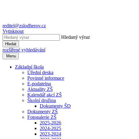
reditel@zslodherov.cz
Vytisknout
Hledaný výraz
Hledat
rozšířené vyhledávání
Menu
Základní škola
Úřední deska
Povinné informace
E-podatelna
Aktuality ZŠ
Kalendář akcí ZŠ
Školní družina
Dokumenty ŠD
Dokumenty ZŠ
Fotogalerie ZŠ
2025-2026
2024-2025
2023-2024