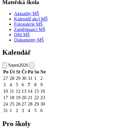
Mateřská škola
Aktuality MŠ
Kalendář akcí MŠ
Fotogalerie MŠ
Zaměstnanci MŠ
Děti MŠ
Dokumenty MŠ
Kalendář
Srpen
2026
Po
Út
St
Čt
Pá
So
Ne
27
28
29
30
31
1
2
3
4
5
6
7
8
9
10
11
12
13
14
15
16
17
18
19
20
21
22
23
24
25
26
27
28
29
30
31
1
2
3
4
5
6
Pro školy