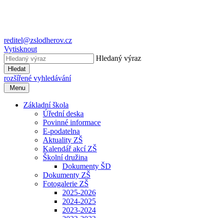
reditel@zslodherov.cz
Vytisknout
Hledaný výraz
Hledat
rozšířené vyhledávání
Menu
Základní škola
Úřední deska
Povinné informace
E-podatelna
Aktuality ZŠ
Kalendář akcí ZŠ
Školní družina
Dokumenty ŠD
Dokumenty ZŠ
Fotogalerie ZŠ
2025-2026
2024-2025
2023-2024