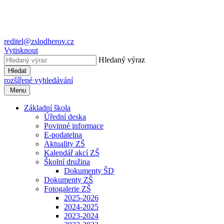
reditel@zslodherov.cz
Vytisknout
Hledaný výraz
Hledat
rozšířené vyhledávání
Menu
Základní škola
Úřední deska
Povinné informace
E-podatelna
Aktuality ZŠ
Kalendář akcí ZŠ
Školní družina
Dokumenty ŠD
Dokumenty ZŠ
Fotogalerie ZŠ
2025-2026
2024-2025
2023-2024