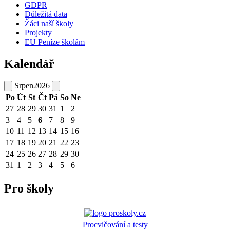
GDPR
Důležitá data
Žáci naší školy
Projekty
EU Peníze školám
Kalendář
Srpen
2026
Po
Út
St
Čt
Pá
So
Ne
27
28
29
30
31
1
2
3
4
5
6
7
8
9
10
11
12
13
14
15
16
17
18
19
20
21
22
23
24
25
26
27
28
29
30
31
1
2
3
4
5
6
Pro školy
Procvičování a testy