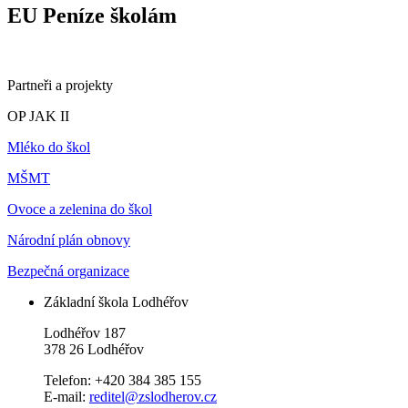
EU Peníze školám
Partneři a projekty
OP JAK II
Mléko do škol
MŠMT
Ovoce a zelenina do škol
Národní plán obnovy
Bezpečná organizace
Základní škola Lodhéřov
Lodhéřov 187
378 26 Lodhéřov
Telefon: +420 384 385 155
E-mail:
reditel@zslodherov.cz