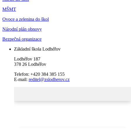
MŠMT
Ovoce a zelenina do škol
Národní plán obnovy
Bezpečná organizace
Základní škola Lodhéřov
Lodhéřov 187
378 26 Lodhéřov
Telefon: +420 384 385 155
E-mail:
reditel@zslodherov.cz