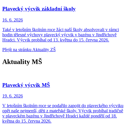
Plavecký výcvik základní školy
16. 6.
2026
Také v letošním školním roce žáci naší školy absolvovali v rámci
hodin tělesné výchovy plavecký výcvik v bazénu v Jindřichově
Hradci. Výcvik probíhal od 13. května do 15. června 2026.
Přejít na stránku Aktuality ZŠ
Aktuality MŠ
Plavecký výcvik MŠ
19. 6.
2026
V letošním školním roce se podařilo zapojit do plaveckého výcviku
opět naše nejmenší, děti z mateřské školy. Výcvik probíhal tradičně
v plaveckém bazénu v Jindřichově Hradci každé pondělí od 18.
května do 15. června 2026.