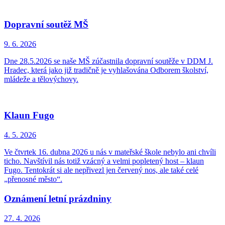
Dopravní soutěž MŠ
9. 6.
2026
Dne 28.5.2026 se naše MŠ zúčastnila dopravní soutěže v DDM J.
Hradec, která jako již tradičně je vyhlašována Odborem školství,
mládeže a tělovýchovy.
Klaun Fugo
4. 5.
2026
Ve čtvrtek 16. dubna 2026 u nás v mateřské škole nebylo ani chvíli
ticho. Navštívil nás totiž vzácný a velmi popletený host – klaun
Fugo. Tentokrát si ale nepřivezl jen červený nos, ale také celé
„přenosné město“.
Oznámení letní prázdniny
27. 4.
2026