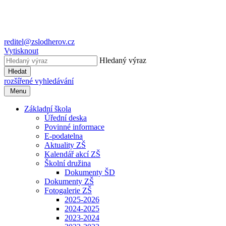
reditel@zslodherov.cz
Vytisknout
Hledaný výraz
Hledat
rozšířené vyhledávání
Menu
Základní škola
Úřední deska
Povinné informace
E-podatelna
Aktuality ZŠ
Kalendář akcí ZŠ
Školní družina
Dokumenty ŠD
Dokumenty ZŠ
Fotogalerie ZŠ
2025-2026
2024-2025
2023-2024