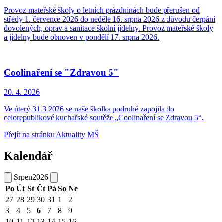
Provoz mateřské školy o letních prázdninách bude přerušen od
středy 1. července 2026 do neděle 16. srpna 2026 z důvodu čerpání
dovolených, oprav a sanitace školní jídelny. Provoz mateřské školy
a jídelny bude obnoven v pondělí 17. srpna 2026.
Coolinaření se "Zdravou 5"
20. 4.
2026
Ve úterý 31.3.2026 se naše školka podruhé zapojila do
celorepublikové kuchařské soutěže „Coolinaření se Zdravou 5“.
Přejít na stránku Aktuality MŠ
Kalendář
Srpen
2026
Po
Út
St
Čt
Pá
So
Ne
27
28
29
30
31
1
2
3
4
5
6
7
8
9
10
11
12
13
14
15
16