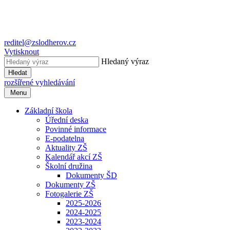
reditel@zslodherov.cz
Vytisknout
Hledaný výraz
Hledat
rozšířené vyhledávání
Menu
Základní škola
Úřední deska
Povinné informace
E-podatelna
Aktuality ZŠ
Kalendář akcí ZŠ
Školní družina
Dokumenty ŠD
Dokumenty ZŠ
Fotogalerie ZŠ
2025-2026
2024-2025
2023-2024