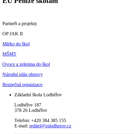
EU Peníze školám
Partneři a projekty
OP JAK II
Mléko do škol
MŠMT
Ovoce a zelenina do škol
Národní plán obnovy
Bezpečná organizace
Základní škola Lodhéřov
Lodhéřov 187
378 26 Lodhéřov
Telefon: +420 384 385 155
E-mail:
reditel@zslodherov.cz