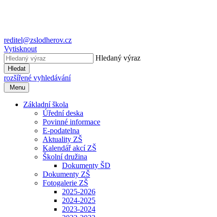
reditel@zslodherov.cz
Vytisknout
Hledaný výraz
Hledat
rozšířené vyhledávání
Menu
Základní škola
Úřední deska
Povinné informace
E-podatelna
Aktuality ZŠ
Kalendář akcí ZŠ
Školní družina
Dokumenty ŠD
Dokumenty ZŠ
Fotogalerie ZŠ
2025-2026
2024-2025
2023-2024