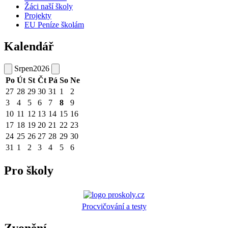
Žáci naší školy
Projekty
EU Peníze školám
Kalendář
Srpen
2026
Po
Út
St
Čt
Pá
So
Ne
27
28
29
30
31
1
2
3
4
5
6
7
8
9
10
11
12
13
14
15
16
17
18
19
20
21
22
23
24
25
26
27
28
29
30
31
1
2
3
4
5
6
Pro školy
Procvičování a testy
Zvonění