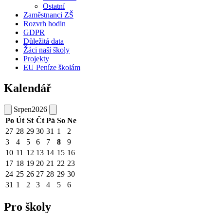
Ostatní
Zaměstnanci ZŠ
Rozvrh hodin
GDPR
Důležitá data
Žáci naší školy
Projekty
EU Peníze školám
Kalendář
Srpen
2026
Po
Út
St
Čt
Pá
So
Ne
27
28
29
30
31
1
2
3
4
5
6
7
8
9
10
11
12
13
14
15
16
17
18
19
20
21
22
23
24
25
26
27
28
29
30
31
1
2
3
4
5
6
Pro školy