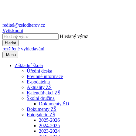
reditel@zslodherov.cz
Vytisknout
Hledaný výraz
Hledat
rozšířené vyhledávání
Menu
Základní škola
Úřední deska
Povinné informace
E-podatelna
Aktuality ZŠ
Kalendář akcí ZŠ
Školní družina
Dokumenty ŠD
Dokumenty ZŠ
Fotogalerie ZŠ
2025-2026
2024-2025
2023-2024