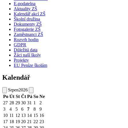
E-podatelna
Aktuality ZŠ
Kalendář akcí ZŠ
Školní družina
Dokumenty ZŠ
Fotogalerie ZŠ
Zaměstnanci ZŠ
Rozvrh hodin
GDPR
Důležitá data
Žáci naší školy
Projekty
EU Peníze školám
Kalendář
Srpen
2026
Po
Út
St
Čt
Pá
So
Ne
27
28
29
30
31
1
2
3
4
5
6
7
8
9
10
11
12
13
14
15
16
17
18
19
20
21
22
23
24
25
26
27
28
29
30