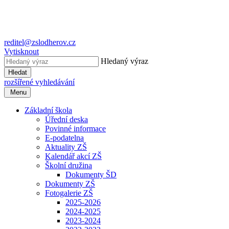
reditel@zslodherov.cz
Vytisknout
Hledaný výraz
Hledat
rozšířené vyhledávání
Menu
Základní škola
Úřední deska
Povinné informace
E-podatelna
Aktuality ZŠ
Kalendář akcí ZŠ
Školní družina
Dokumenty ŠD
Dokumenty ZŠ
Fotogalerie ZŠ
2025-2026
2024-2025
2023-2024