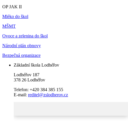
OP JAK II
Mléko do škol
MŠMT
Ovoce a zelenina do škol
Národní plán obnovy
Bezpečná organizace
Základní škola Lodhéřov
Lodhéřov 187
378 26 Lodhéřov
Telefon: +420 384 385 155
E-mail:
reditel@zslodherov.cz