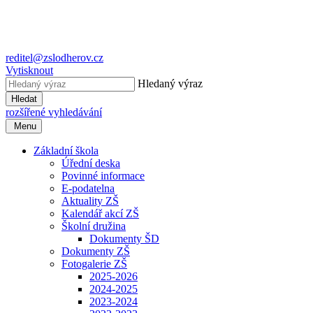
reditel@zslodherov.cz
Vytisknout
Hledaný výraz
Hledat
rozšířené vyhledávání
Menu
Základní škola
Úřední deska
Povinné informace
E-podatelna
Aktuality ZŠ
Kalendář akcí ZŠ
Školní družina
Dokumenty ŠD
Dokumenty ZŠ
Fotogalerie ZŠ
2025-2026
2024-2025
2023-2024